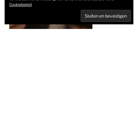
Cookiebeleid
Heb je een
scheur in uw broek? Is dat kleedje toch te groot? Is je
broek toch te lang?
Dan ben je bij Chrisssy’s aan het goede adres!
CONTACT