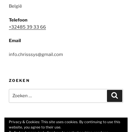
)
België
Telefoon
+32485 39 33 66
Email
info.chrisssys@gmail.com
ZOEKEN
Zoeken
Zoeke
naar:
Privacy & Cookies: This site uses cookies. By continuing to use this
website, you agree to their use.
Facebook
E-