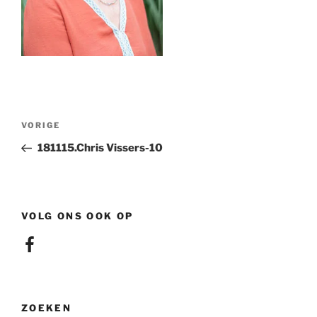
Berichtnavigatie
Vorig
VORIGE
bericht
181115.Chris Vissers-10
VOLG ONS OOK OP
Facebook
ZOEKEN