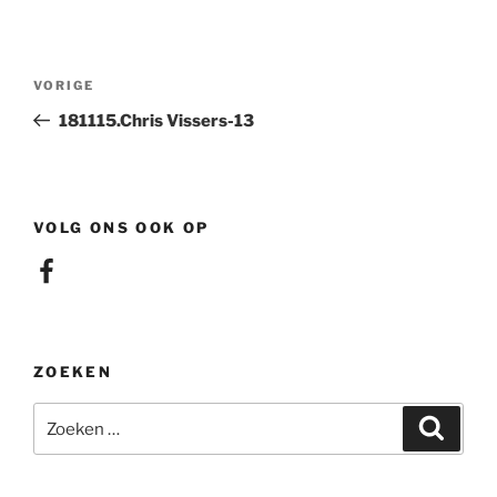
Berichtnavigatie
Vorig
VORIGE
bericht
181115.Chris Vissers-13
VOLG ONS OOK OP
Facebook
ZOEKEN
Zoeken
Zoeke
naar: