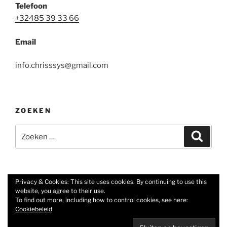
Telefoon
+32485 39 33 66
Email
info.chrisssys@gmail.com
ZOEKEN
Zoeken
Zoeke
naar:
Privacy & Cookies: This site uses cookies. By continuing to use this
website, you agree to their use.
Facebook
E-
To find out more, including how to control cookies, see here:
mail
Cookiebeleid
Met trots aangedreven door WordPress