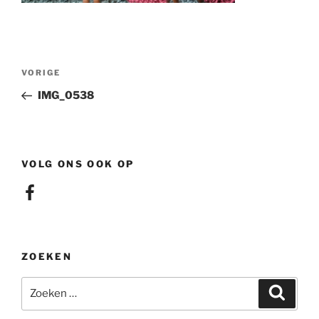
Berichtnavigatie
Vorig
VORIGE
bericht
IMG_0538
VOLG ONS OOK OP
Facebook
ZOEKEN
Zoeken
Zoeke
naar: